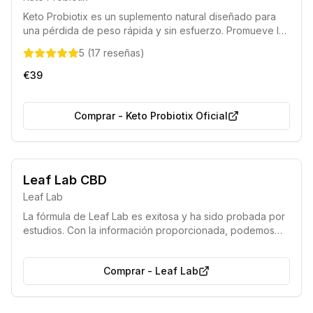
Keto Probiotix es un suplemento natural diseñado para
una pérdida de peso rápida y sin esfuerzo. Promueve la
producción de cuerpos cetónicos para quemar grasa,
5
(
17
reseñas
)
reducir el apetito y acelerar la digestión sin alterar tu
estilo de vida.
€39
Comprar
-
Keto Probiotix Oficial
Leaf Lab CBD
Leaf Lab
La fórmula de Leaf Lab es exitosa y ha sido probada por
estudios. Con la información proporcionada, podemos
diseñar un paquete adaptado a sus necesidades y
objetivos para el uso de CBD.
Comprar
-
Leaf Lab