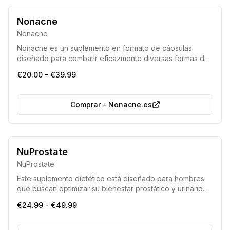
Nonacne
Nonacne
Nonacne es un suplemento en formato de cápsulas
diseñado para combatir eficazmente diversas formas de
acné y prevenir la formación de nuevas imperfecciones
€20.00 - €39.99
cutáneas.
Comprar
-
Nonacne.es
Compuesto con ingredientes validados clínicamente
NuProstate
Formulación libre de organismos genéticamente modificados
NuProstate
Este suplemento dietético está diseñado para hombres
que buscan optimizar su bienestar prostático y urinario.
Aborda síntomas como la micción dificultosa, la presión
€24.99 - €49.99
en la vejiga o la frecuencia urinaria elevada, que pueden
ser indicativos de hipertrofia prostática. Es una invitación
a tomar medidas proactivas para la salud masculina.