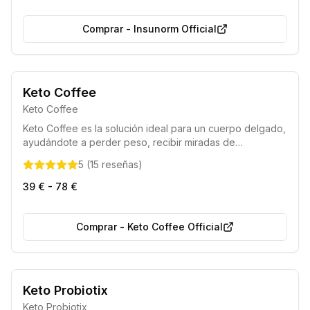
normalizando el metabolismo.
Comprar
-
Insunorm Official
Certificado por la UE
Elección de los nutricionistas 2025
Keto Coffee
Keto Coffee
Keto Coffee es la solución ideal para un cuerpo delgado,
ayudándote a perder peso, recibir miradas de
admiración y mejorar la calidad de tu figura sin renunciar
5
(
15
reseñas
)
a tu estilo de vida habitual.
39 € - 78 €
Comprar
-
Keto Coffee Official
Entrega Segura
50% de Descuento
Keto Probiotix
Keto Probiotix