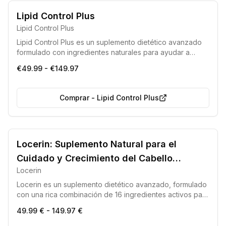
Sin organismos genéticamente modificados (GMO)
Lipid Control Plus
Adecuado para dietas veganas
Lipid Control Plus
Lipid Control Plus es un suplemento dietético avanzado
formulado con ingredientes naturales para ayudar a
mantener niveles saludables de colesterol. Contribuye al
€49.99 - €149.97
bienestar cardiovascular, mejora la función hepática y
asiste en la prevención de la acumulación de grasas,
promoviendo una vitalidad general.
Comprar
-
Lipid Control Plus
Producto 100% Original
Alta Efectividad Comprobada
Locerin: Suplemento Natural para el
Cuidado y Crecimiento del Cabello
Locerin
Femenino
Locerin es un suplemento dietético avanzado, formulado
con una rica combinación de 16 ingredientes activos para
potenciar la salud y el aspecto del cabello desde el
49.99 € - 149.97 €
interior. Ideal para mujeres que buscan estimular el
crecimiento capilar de forma natural, mejorar su vitalidad