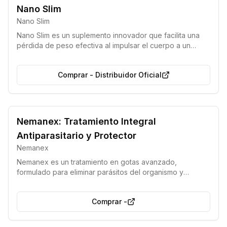
Producto 100% natural
Nano Slim
Nano Slim
Nano Slim es un suplemento innovador que facilita una
pérdida de peso efectiva al impulsar el cuerpo a un
estado de cetosis, donde utiliza la grasa acumulada
como fuente de energía principal en lugar de los
Comprar
-
Distribuidor Oficial
carbohidratos. Este producto natural ofrece una forma
sencilla y rápida de adelgazar, eludiendo las rigurosas
restricciones y las molestias típicas de las dietas
cetogénicas tradicionales, a la vez que proporciona
mayor vitalidad y una sensación general de bienestar.
Nemanex: Tratamiento Integral
Antiparasitario y Protector
Nemanex
Nemanex es un tratamiento en gotas avanzado,
formulado para eliminar parásitos del organismo y
proporcionar una protección eficaz contra futuras
reinfecciones. Este remedio natural trabaja para purificar
Comprar
-
el cuerpo, restaurar las funciones vitales y mejorar el
bienestar general de manera rápida y sostenida.