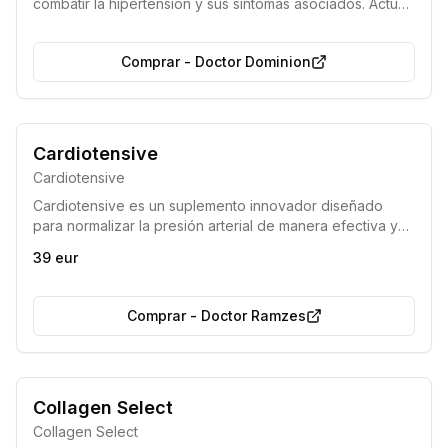
combatir la hipertensión y sus síntomas asociados. Actúa
restaurando la elasticidad vascular, normalizando la
presión arterial y reduciendo los niveles de colesterol,
Comprar
-
Doctor Dominion
ofreciendo así una protección esencial contra eventos
cardiovasculares graves como ataques al corazón y
derrames cerebrales.
100% orgánico
Producto natural
Cardiotensive
Cardiotensive
Cardiotensive es un suplemento innovador diseñado
para normalizar la presión arterial de manera efectiva y
duradera. Su fórmula busca abordar las causas
39 eur
subyacentes de la hipertensión, disminuyendo
significativamente el riesgo de eventos cardiovasculares
como accidentes cerebrovasculares y ataques
Comprar
-
Doctor Ramzes
cardíacos.
Garantía de Calidad Certificada
Collagen Select
Garantía de Reembolso por Satisfacción
Collagen Select