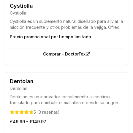
Clasificado como la principal recomendación entre urólogos en
Cystiolla
el año 2025.
Cystiolla
Eficacia validada por importantes clínicas en Alemania y por el
Ministerio de Sanidad.
Cystiolla es un suplemento natural diseñado para aliviar la
micción frecuente y otros problemas de la vejiga. Ofrece
un rápido alivio desde los primeros días de uso,
Precio promocional por tiempo limitado
actuando eficazmente sin importar la causa subyacente
de la condición urinaria.
Comprar
-
DoctorFox
Aliento fresco garantizado
Formulación totalmente natural
Dentolan
Dentolan
Dentolan es un innovador complemento alimenticio
formulado para combatir el mal aliento desde su origen
interno. Su mezcla exclusiva de ingredientes trabaja para
5
(
3
reseñas
)
mejorar la digestión, equilibrar el pH gástrico y promover
el bienestar intestinal, brindando una frescura duradera.
€49.99 - €149.97