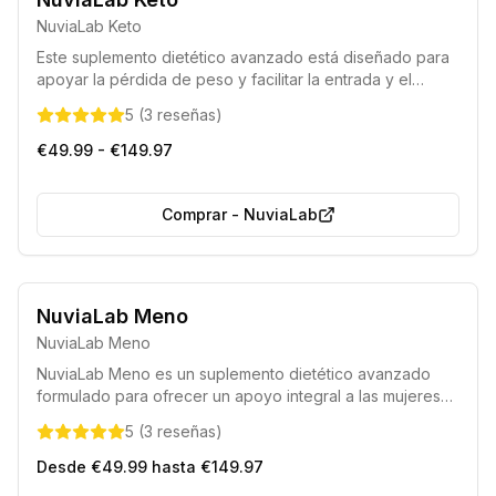
Elaborado con componentes completamente naturales.
NuviaLab Keto
Este suplemento dietético avanzado está diseñado para
apoyar la pérdida de peso y facilitar la entrada y el
mantenimiento del estado de cetosis. Formulado con
5
(
3
reseñas
)
ingredientes naturales, ayuda a controlar el apetito,
acelera el metabolismo y la quema de grasas, a la vez
€49.99 - €149.97
que proporciona un impulso de energía para optimizar
los resultados.
Comprar
-
NuviaLab
Libre de organismos modificados genéticamente (GMO).
NuviaLab Meno
Completamente natural.
NuviaLab Meno
NuviaLab Meno es un suplemento dietético avanzado
formulado para ofrecer un apoyo integral a las mujeres
durante la menopausia. Su mezcla única de ingredientes
5
(
3
reseñas
)
ayuda a mitigar los síntomas más comunes de esta etapa,
restaurando la vitalidad y mejorando el bienestar general.
Desde €49.99 hasta €149.97