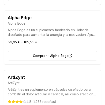
7 de cada 10 eligen esto
Más vendido
Alpha Edge
Alpha Edge
Alpha Edge es un suplemento fabricado en Holanda
diseñado para aumentar la energía y la motivación. Ayuda
a los hombres a sentirse más jóvenes y vitales, con cada
54,95 € - 109,95 €
tarro proporcionando un suministro para 30 días.
Comprar
-
Alpha Edge
Entrega rápida en 48 horas
ArtiZynt
Pago disponible contra reembolso
ArtiZynt
ArtiZynt es un suplemento en cápsulas diseñado para
combatir el dolor articular y cervical, así como afecciones
como la artritis y la artrosis, ayudando a recuperar el
4.8
(
4283
reseñas
)
bienestar físico y la movilidad diaria.