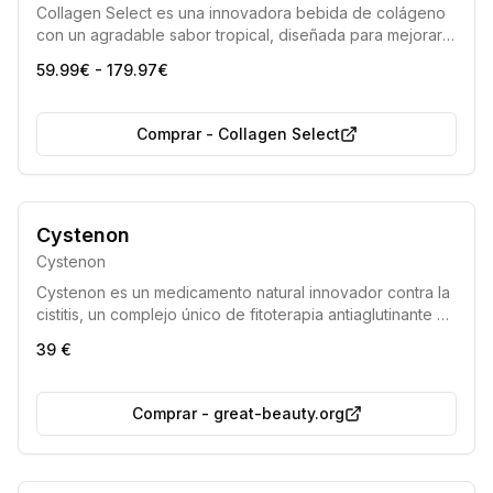
Collagen Select es una innovadora bebida de colágeno
con un agradable sabor tropical, diseñada para mejorar
la salud de la piel y contrarrestar los efectos del
59.99€ - 179.97€
envejecimiento. Ayuda a las mujeres a mantener una
apariencia juvenil y una piel firme, combatiendo la
disminución natural del colágeno con la edad.
Comprar
-
Collagen Select
Cystenon
Cystenon
Cystenon es un medicamento natural innovador contra la
cistitis, un complejo único de fitoterapia antiaglutinante y
moderna diseñado para una vida sana sin cistitis.
39 €
Comprar
-
great-beauty.org