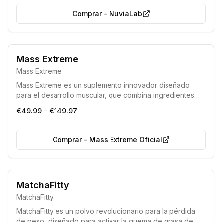
y reducir la caída. Los resultados, como un cabello
Comprar
-
NuviaLab
visiblemente más sano y fuerte, pueden apreciarse en
tan solo unas semanas.
Mass Extreme
Mass Extreme
Mass Extreme es un suplemento innovador diseñado
para el desarrollo muscular, que combina ingredientes
potentes para una energía instantánea. Observará
€49.99 - €149.97
resultados rápidos en el gimnasio, impulsando el
crecimiento muscular acelerado.
Comprar
-
Mass Extreme Oficial
Bestseller 2025-2026
MatchaFitty
Eficiencia demostrada por los médicos
MatchaFitty
MatchaFitty es un polvo revolucionario para la pérdida
de peso, diseñado para activar la quema de grasa de