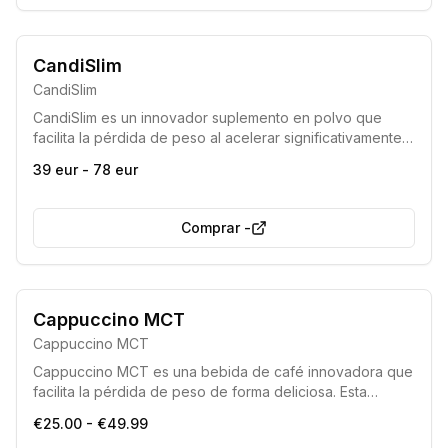
CandiSlim
CandiSlim
CandiSlim es un innovador suplemento en polvo que
facilita la pérdida de peso al acelerar significativamente
la quema de grasa, elevando los niveles de cetonas en
39 eur - 78 eur
el cuerpo. Permite una entrada rápida en el estado de
cetosis, eliminando la necesidad de dietas
extremadamente restrictivas.
Comprar
-
Producto de alta calidad
Efectividad comprobada
Cappuccino MCT
Cappuccino MCT
Cappuccino MCT es una bebida de café innovadora que
facilita la pérdida de peso de forma deliciosa. Esta
mezcla única acelera la quema de grasa, reduce la
€25.00 - €49.99
acumulación de lípidos y promueve una prolongada