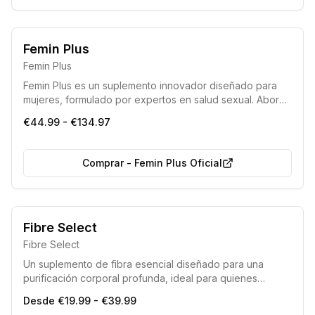
Producto 100% original
Eficacia comprobada
Femin Plus
Femin Plus
Femin Plus es un suplemento innovador diseñado para
mujeres, formulado por expertos en salud sexual. Aborda
el deseo sexual disminuido y la falta de apetito íntimo,
€44.99 - €134.97
buscando revitalizar la vida sexual femenina y el
bienestar general.
Comprar
-
Femin Plus Oficial
Fibre Select
Fibre Select
Un suplemento de fibra esencial diseñado para una
purificación corporal profunda, ideal para quienes
buscan una solución completa para eliminar toxinas y
Desde €19.99 - €39.99
mejorar el bienestar general.