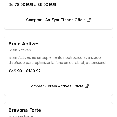
De 78.00 EUR a 39.00 EUR
Comprar
-
ArtiZynt Tienda Oficial
Brain Actives
Brain Actives
Brain Actives es un suplemento nootrópico avanzado
diseñado para optimizar la función cerebral, potenciando
significativamente la capacidad de aprendizaje, la
€49.99 - €149.97
memoria y la concentración. Además, contribuye a
reducir la fatiga mental y física, permitiendo alcanzar un
rendimiento máximo sin efectos indeseados.
Comprar
-
Brain Actives Oficial
Máxima garantía de calidad
Bravona Forte
Fabricado bajo estándares de la Unión Europea
Bravona Forte