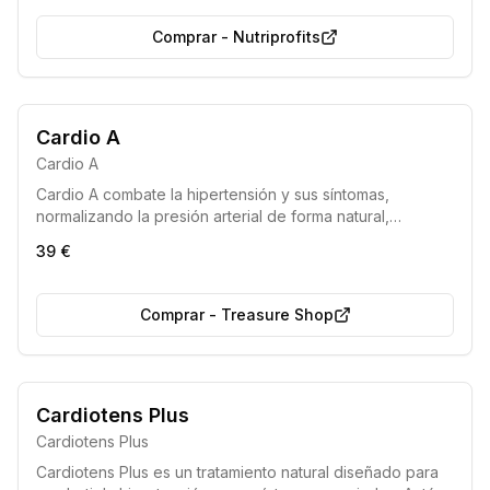
sensación de saciedad, ayudando a esculpir la figura
soñada.
Comprar
-
Nutriprofits
Cardio A
Cardio A
Cardio A combate la hipertensión y sus síntomas,
normalizando la presión arterial de forma natural,
restaurando la elasticidad vascular y protegiendo contra
39 €
infartos y accidentes cerebrovasculares. Baja el nivel de
azúcar en la sangre y mejora la salud cardiovascular.
Comprar
-
Treasure Shop
Cardiotens Plus
Cardiotens Plus
Cardiotens Plus es un tratamiento natural diseñado para