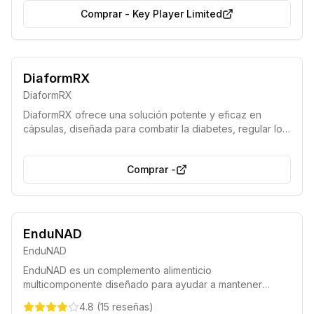
Comprar
-
Key Player Limited
Ahora disponible sin receta médica
Fórmula potente y eficaz
DiaformRX
DiaformRX
DiaformRX ofrece una solución potente y eficaz en
cápsulas, diseñada para combatir la diabetes, regular los
niveles de azúcar en sangre y ayudarte a llevar una vida
plena, sin necesidad de receta médica.
Comprar
-
Fórmula avanzada
Acción rápida
EnduNAD
EnduNAD
EnduNAD es un complemento alimenticio
multicomponente diseñado para ayudar a mantener
niveles óptimos de NAD+. Su formulación favorece el
4.8
(
15
reseñas
)
metabolismo energético normal, disminuye la fatiga y el