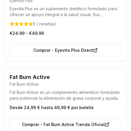
Eyevita Plus
máxima calidad.
Eyevita Plus es un suplemento dietético formulado para
ofrecer un apoyo integral a la salud visual. Sus
componentes activos contribuyen al mantenimiento de
5
(
reseñas
)
una visión óptima, a la función retiniana y a la estabilidad
del colágeno ocular, además de mejorar la circulación
€24.99 - €49.99
sanguínea periférica.
Comprar
-
Eyevita Plus Direct
Envío rápido en 24 horas.
Producto de calidad superior.
Fat Burn Active
Fat Burn Active
Fat Burn Active es un complemento alimenticio formulado
para potenciar la eliminación de grasa corporal y ayudar
a conseguir una figura ideal, aprovechando la fuerza de
Desde 24,99 € hasta 49,99 € por botella
sus componentes naturales.
Comprar
-
Fat Burn Active Tienda Oficial