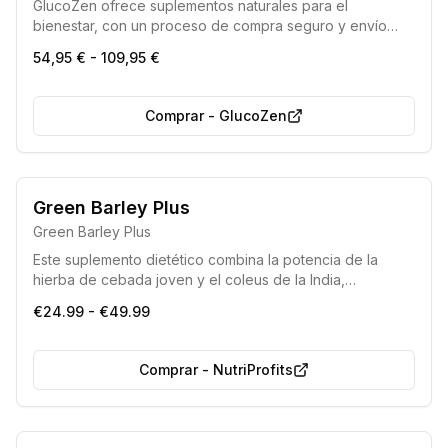
GlucoZen ofrece suplementos naturales para el
bienestar, con un proceso de compra seguro y envío
rápido y gratuito en toda la UE.
54,95 € - 109,95 €
Comprar
-
GlucoZen
Green Barley Plus
Green Barley Plus
Este suplemento dietético combina la potencia de la
hierba de cebada joven y el coleus de la India,
ofreciendo una solución natural para fomentar la pérdida
€24.99 - €49.99
de peso, la desintoxicación del organismo y la mejora de
la apariencia física.
Comprar
-
NutriProfits