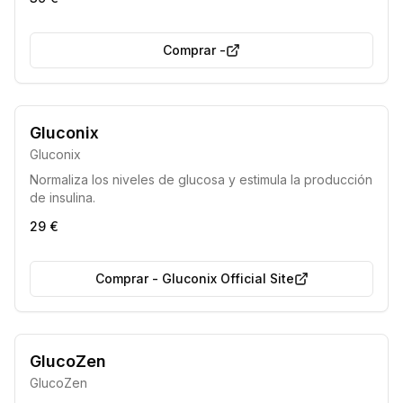
diabetes y la mejora del metabolismo.
Comprar
-
Gluconix
Gluconix
Normaliza los niveles de glucosa y estimula la producción
de insulina.
29 €
Comprar
-
Gluconix Official Site
7 de cada 10 eligen esto
GlucoZen
GlucoZen