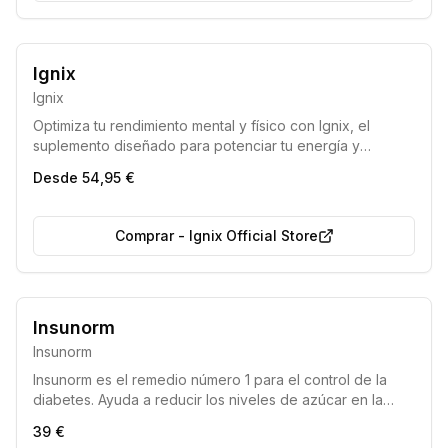
7 de cada 10 eligen esto
Ignix
Ignix
Optimiza tu rendimiento mental y físico con Ignix, el
suplemento diseñado para potenciar tu energía y
concentración diaria. Disponible en paquetes de 1, 2 o 3
Desde 54,95 €
meses con descuentos y envío gratuito.
Comprar
-
Ignix Official Store
Remedio número 1 para la diabetes
Producto del año 2026
Insunorm
Insunorm
Insunorm es el remedio número 1 para el control de la
diabetes. Ayuda a reducir los niveles de azúcar en la
sangre, promueve la absorción de insulina, previene la
39 €
hipoglucemia y fortalece el sistema inmunológico,