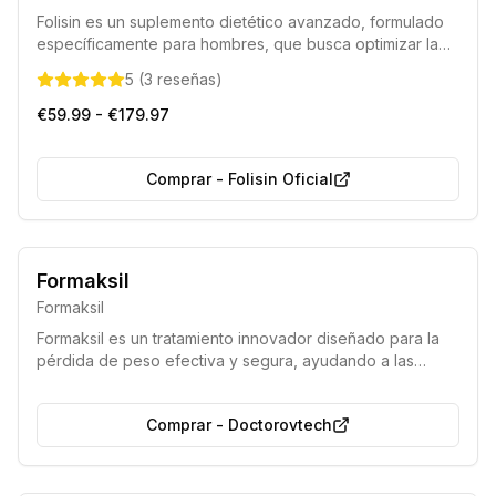
Folisin es un suplemento dietético avanzado, formulado
específicamente para hombres, que busca optimizar la
salud capilar. Sus componentes activos trabajan para
5
(
3
reseñas
)
fomentar el crecimiento del cabello, disminuir su caída y
preservar su pigmentación natural, mientras apoyan los
€59.99 - €179.97
niveles hormonales masculinos.
Comprar
-
Folisin Oficial
Acción rápida
Producto seguro
Formaksil
Formaksil
Formaksil es un tratamiento innovador diseñado para la
pérdida de peso efectiva y segura, ayudando a las
personas a deshacerse del exceso de kilos con un solo
ciclo. Este suplemento natural promueve una reducción
Comprar
-
Doctorovtech
de peso saludable sin comprometer el bienestar general.