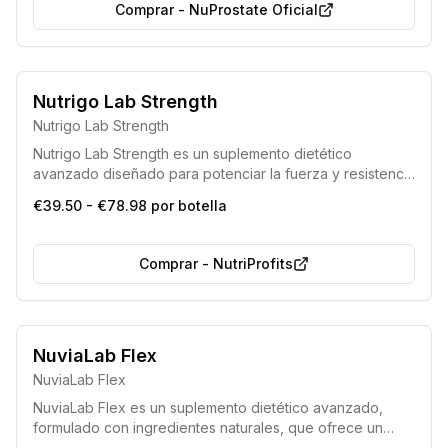
Comprar
-
NuProstate Oficial
Opción más popular
Nutrigo Lab Strength
Nutrigo Lab Strength
Nutrigo Lab Strength es un suplemento dietético
avanzado diseñado para potenciar la fuerza y resistencia
física, permitiendo entrenamientos más intensos y
€39.50 - €78.98 por botella
efectivos. Actúa fortaleciendo la musculatura para
superar límites y lograr resultados excepcionales.
Comprar
-
NutriProfits
NuviaLab Flex
NuviaLab Flex
NuviaLab Flex es un suplemento dietético avanzado,
formulado con ingredientes naturales, que ofrece un
apoyo integral para la salud de las articulaciones y los