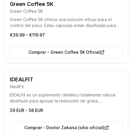
Green Coffee 5K
Green Coffee 5K
Green Coffee 5K ofrece una solución eficaz para el
control del peso. Estas cápsulas están diseñadas para
ayudar a las personas a reducir la grasa corporal,
€39.99 - €119.97
mejorar la confianza en sí mismas y optimizar la calidad
de vida combatiendo el sobrepeso de manera rápida y
eficiente.
Comprar
-
Green Coffee 5K Oficial
IDEALFIT
IdealFit
IDEALFit es un suplemento dietético totalmente natural
diseñado para apoyar la reducción de grasa,
especialmente cuando se combina con una dieta
29 EUR - 58 EUR
hipocalórica y un estilo de vida activo. Su fórmula ayuda
a quemar calorías, transformar la grasa en energía y
purificar el cuerpo de toxinas.
Comprar
-
Doctor Zakaria (sitio oficial)