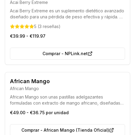
Acai Berry Extreme
Acai Berry Extreme es un suplemento dietético avanzado
diseñado para una pérdida de peso efectiva y rápida. Su
fórmula única contiene una alta concentración de
5
(
3
reseñas
)
extracto de baya de Acai, facilitando la eliminación de
grasa y apoyando el bienestar general. Este producto
€39.99 - €119.97
ayuda a esculpir la figura deseada al acelerar el
metabolismo y controlar el apetito.
Comprar
-
NPLink.net
African Mango
African Mango
African Mango son unas pastillas adelgazantes
formuladas con extracto de mango africano, diseñadas
para complementar eficazmente cualquier dieta o
€49.00 - €36.75 por unidad
régimen enfocado en la pérdida de peso.
Comprar
-
African Mango (Tienda Oficial)