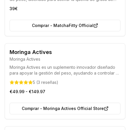
forma segura y efectiva, especialmente la grasa visceral,
39€
siguiendo los principios de la dieta cetogénica. Permite
adelgazar sin necesidad de ejercicio intenso y se ha
convertido en un éxito universal en el campo de la
Comprar
-
MatchaFitty Official
nutrición.
100% Natural
Sin Gluten
Moringa Actives
Moringa Actives
Moringa Actives es un suplemento innovador diseñado
para apoyar la gestión del peso, ayudando a controlar el
apetito, mejorar el metabolismo y estabilizar los niveles
5
(
3
reseñas
)
de azúcar en sangre, facilitando un proceso de
adelgazamiento efectivo y saludable.
€49.99 - €149.97
Comprar
-
Moringa Actives Official Store