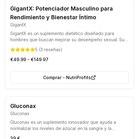
GigantX: Potenciador Masculino para
Rendimiento y Bienestar Íntimo
GigantX
GigantX es un suplemento dietético diseñado para
hombres que buscan mejorar su desempeño sexual. Su
fórmula única, elaborada con ingredientes de alta
5
(
3
reseñas
)
calidad, puede contribuir al incremento del tamaño del
pene, fortalecer las erecciones y optimizar la vida íntima,
€49.99 - €149.97
regulando además los niveles de testosterona.
Comprar
-
NutriProfits
Gluconax
Gluconax
Gluconax es un suplemento innovador que ayuda a
normalizar los niveles de azúcar en la sangre y la
producción de insulina, contribuyendo al control de la
39 €