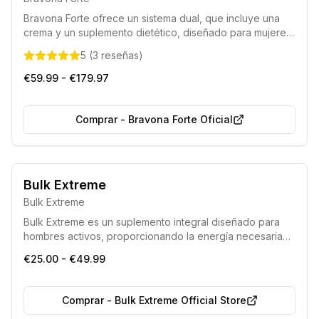
Bravona Forte ofrece un sistema dual, que incluye una
crema y un suplemento dietético, diseñado para mujeres
que buscan mejorar el tamaño y la estética de su busto.
5
(
3
reseñas
)
Esta alternativa no invasiva contiene una rica
composición de fitoestrógenos, vitaminas y flavonoides
€59.99 - €179.97
naturales, que trabajan sinérgicamente para promover el
desarrollo mamario y regular la actividad hormonal.
Comprar
-
Bravona Forte Oficial
Bulk Extreme
Bulk Extreme
Bulk Extreme es un suplemento integral diseñado para
hombres activos, proporcionando la energía necesaria
antes del ejercicio, facilitando la recuperación post-
€25.00 - €49.99
entrenamiento y fomentando el crecimiento muscular. Sus
ingredientes ayudan en la construcción de masa
muscular, mejoran el rendimiento físico y mental,
Comprar
-
Bulk Extreme Official Store
optimizan los niveles de testosterona y reducen la fatiga.