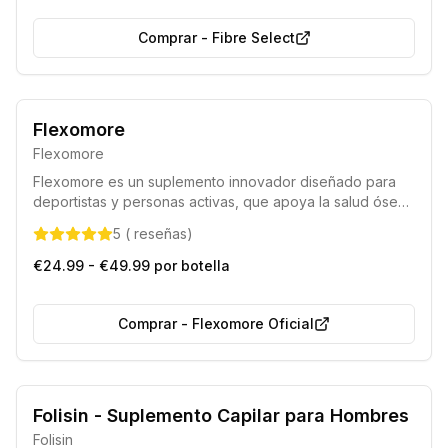
Comprar
-
Fibre Select
Formulación innovadora con componentes naturales
Flexomore
Preferido por deportistas y atletas
Flexomore
Flexomore es un suplemento innovador diseñado para
deportistas y personas activas, que apoya la salud ósea
y articular, promoviendo el movimiento libre y cómodo.
5
(
reseñas
)
Ayuda a mejorar la flexibilidad, previene la rigidez
matutina y optimiza la recuperación física, permitiendo
€24.99 - €49.99 por botella
entrenar sin limitaciones.
Comprar
-
Flexomore Oficial
Folisin - Suplemento Capilar para Hombres
Folisin